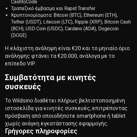
CashtoCode
Τραπεζικό έμβασμα και Rapid Transfer
Κρυπτονομίσματα: Bitcoin (BTC), Ethereum (ETH),
Tether (USDT), Litecoin (LTC), Ripple (XRP), Bitcoin Cash
(BCH), USD Coin (USDC), Cardano (ADA), Dogecoin
(DOGE)
Η ελάχιστη ανάληψη είναι €20 και το μηνιαίο όριο
ανάληψης φτάνει τα €20.000, ανάλογα με το
επίπεδο VIP.
Συμβατότητα με κινητές
συσκευές
Το Wildsino διαθέτει πλήρως βελτιστοποιημένη
ιστοσελίδα για κινητές συσκευές, επιτρέποντας
πρόσβαση από οποιοδήποτε smartphone ή tablet
χωρίς ανάγκη εγκατάστασης εφαρμογής.
Γρήγορες πληροφορίες