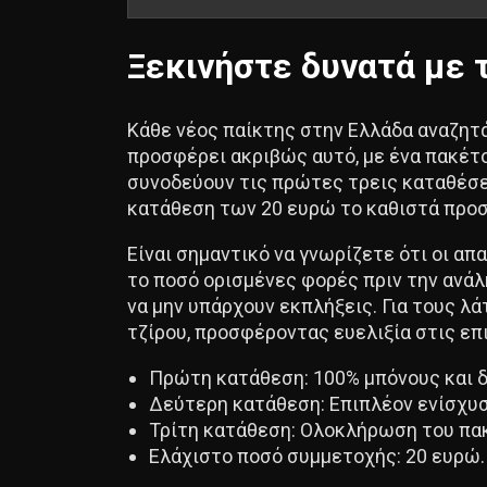
Ξεκινήστε δυνατά με 
Κάθε νέος παίκτης στην Ελλάδα αναζητά
προσφέρει ακριβώς αυτό, με ένα πακέτο
συνοδεύουν τις πρώτες τρεις καταθέσει
κατάθεση των 20 ευρώ το καθιστά προσι
Είναι σημαντικό να γνωρίζετε ότι οι απ
το ποσό ορισμένες φορές πριν την ανάλη
να μην υπάρχουν εκπλήξεις. Για τους 
τζίρου, προσφέροντας ευελιξία στις επ
Πρώτη κατάθεση: 100% μπόνους και 
Δεύτερη κατάθεση: Επιπλέον ενίσχυσ
Τρίτη κατάθεση: Ολοκλήρωση του πα
Ελάχιστο ποσό συμμετοχής: 20 ευρώ.