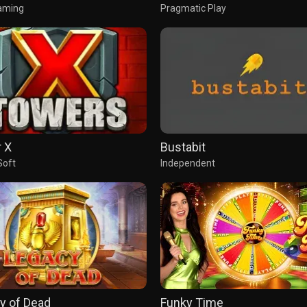
aming
Pragmatic Play
 X
Bustabit
Soft
Independent
y of Dead
Funky Time