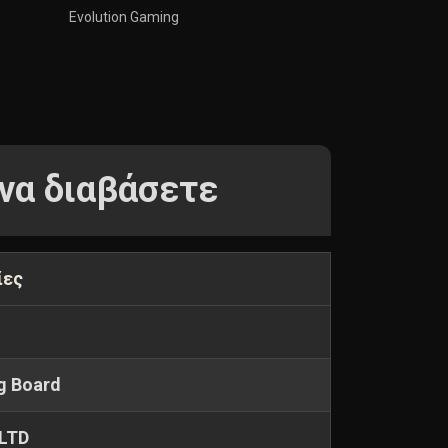
Evolution Gaming
 να διαβάσετε
ίες
o
g Board
LTD