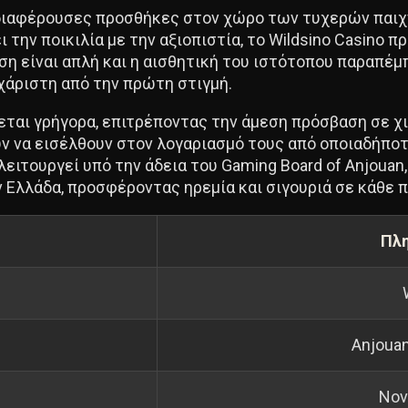
ενδιαφέρουσες προσθήκες στον χώρο των τυχερών παιχ
 την ποικιλία με την αξιοπιστία, το Wildsino Casino
ση είναι απλή και η αισθητική του ιστότοπου παραπέμ
χάριστη από την πρώτη στιγμή.
αι γρήγορα, επιτρέποντας την άμεση πρόσβαση σε χι
ρούν να εισέλθουν στον λογαριασμό τους από οποιαδήπ
λειτουργεί υπό την άδεια του Gaming Board of Anjouan
ν Ελλάδα, προσφέροντας ηρεμία και σιγουριά σε κάθε 
Πλ
Anjoua
Nov