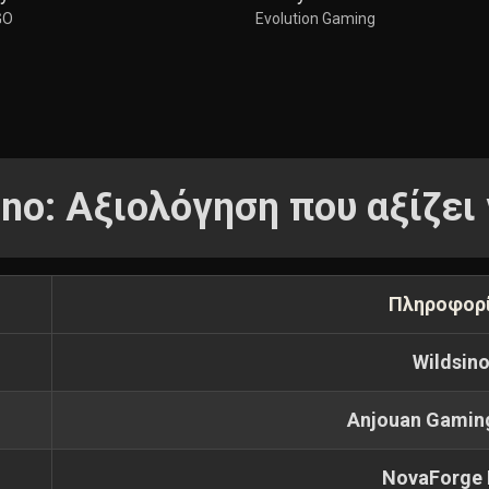
GO
Evolution Gaming
ino: Αξιολόγηση που αξίζει
Πληροφορ
Wildsin
Anjouan Gamin
NovaForge 