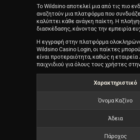
Το Wildsino αποτελεί μια από τις πιο 
αναζητούν μια πλατφόρμα που συνδυάζει
καλύπτει κάθε ανάγκη παίκτη. Η πλοήγη
διασκέδασης, κάνοντας την εμπειρία ευ
Η εγγραφή στην πλατφόρμα ολοκληρώνετ
Wildsino Casino Login, οι παίκτες μπο
είναι προτεραιότητα, καθώς η εταιρεία 
παιχνιδιού για όλους τους χρήστες στη
Χαρακτηριστικό
Όνομα Καζίνο
Άδεια
Πάροχος